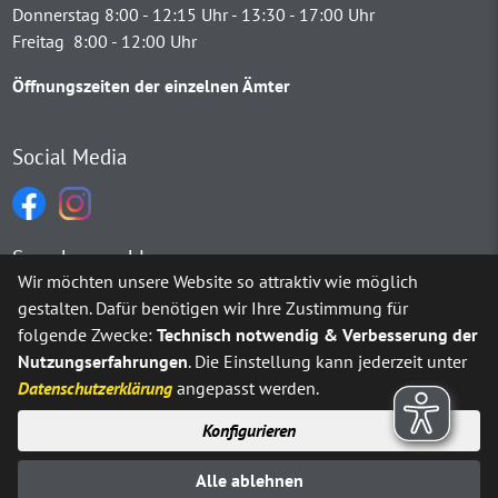
Donnerstag 8:00 - 12:15 Uhr - 13:30 - 17:00 Uhr
Freitag 8:00 - 12:00 Uhr
Öffnungszeiten der einzelnen Ämter
Social Media
Sprachauswahl
Wir möchten unsere Website so attraktiv wie möglich
gestalten. Dafür benötigen wir Ihre Zustimmung für
Möchten Sie von
Google Translate
bereitgestellte externe Inh
folgende Zwecke:
Technisch notwendig & Verbesserung der
Nutzungserfahrungen
. Die Einstellung kann jederzeit unter
Ja
Immer
Datenschutzerklärung
angepasst werden.
Konfigurieren
Sitemap
Impressum
Datenschutz
Alle ablehnen