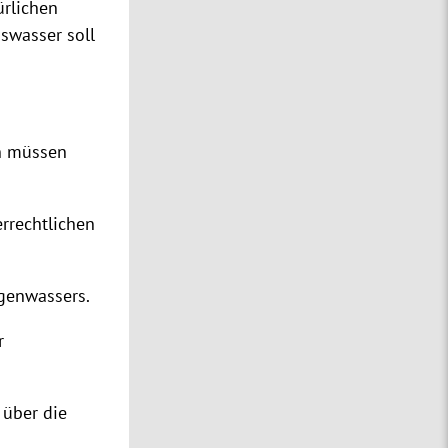
ürlichen
swasser soll
en müssen
rrechtlichen
genwassers.
r
 über die