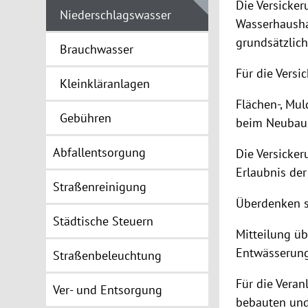
Die Versicker
Niederschlagswasser
Wasserhausha
grundsätzlich
Brauchwasser
Für die Versi
Kleinkläranlagen
Flächen-, Mul
Gebühren
beim Neubau 
Abfallentsorgung
Die Versicker
Erlaubnis de
Straßenreinigung
Überdenken s
Städtische Steuern
Mitteilung üb
Entwässerung
Straßenbeleuchtung
Für die Vera
Ver- und Entsorgung
bebauten und