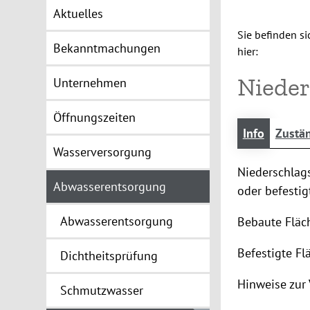
Aktuelles
Sie befinden si
Bekanntmachungen
hier:
Nieder
Unternehmen
Öffnungszeiten
Info
Zustän
Wasserversorgung
Niederschlag
Abwasserentsorgung
oder befesti
Abwasserentsorgung
Bebaute Fläch
Befestigte Fl
Dichtheitsprüfung
Hinweise zur
Schmutzwasser