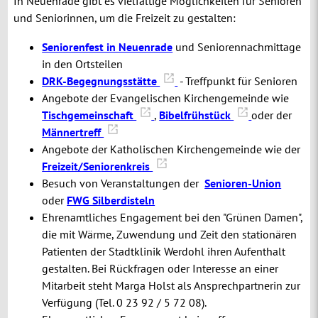
In Neuenrade gibt es vielfältige Möglichkeiten für Senioren
und Seniorinnen, um die Freizeit zu gestalten:
Seniorenfest in Neuenrade
und Seniorennachmittage
in den Ortsteilen
DRK-Begegnungsstätte
- Treffpunkt für Senioren
Angebote der Evangelischen Kirchengemeinde wie
Tischgemeinschaft
,
Bibelfrühstück
oder der
Männertreff
Angebote der Katholischen Kirchengemeinde wie der
Freizeit/Seniorenkreis
Besuch von Veranstaltungen der
Senioren-Union
oder
FWG Silberdisteln
Ehrenamtliches Engagement bei den "Grünen Damen",
die mit Wärme, Zuwendung und Zeit den stationären
Patienten der Stadtklinik Werdohl ihren Aufenthalt
gestalten. Bei Rückfragen oder Interesse an einer
Mitarbeit steht Marga Holst als Ansprechpartnerin zur
Verfügung (Tel. 0 23 92 / 5 72 08).