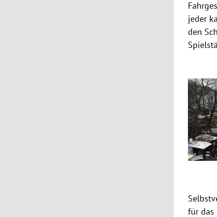
Fahrges
jeder k
den Sch
Spielst
Selbstv
für das