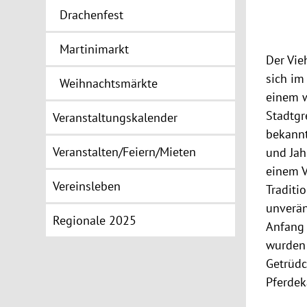
Drachenfest
Martinimarkt
Der Vie
sich im
Weihnachtsmärkte
einem w
Stadtgr
Veranstaltungskalender
bekannt
Veranstalten/Feiern/Mieten
und Jah
einem V
Vereinsleben
Traditi
unverän
Regionale 2025
Anfang 
wurden
Getrüd
Pferdek