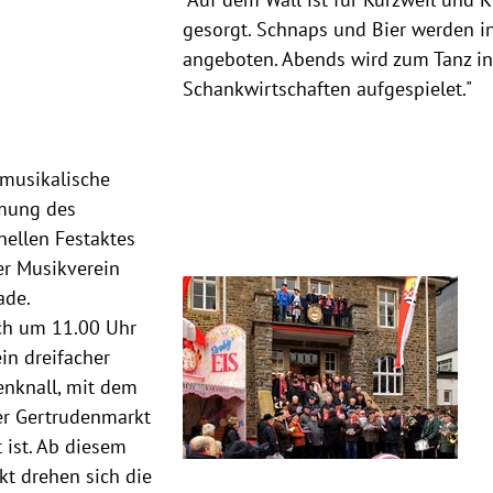
gesorgt. Schnaps und Bier werden 
angeboten. Abends wird zum Tanz i
Schankwirtschaften aufgespielet."
 musikalische
ung des
onellen Festaktes
er Musikverein
ade.
ch um 11.00 Uhr
ein dreifacher
enknall, mit dem
er Gertrudenmarkt
t ist. Ab diesem
kt drehen sich die