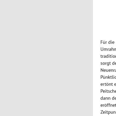
Für die
Umrahm
traditi
sorgt d
Neuenr
Pünktli
ertönt 
Peitsch
dann d
eröffne
Zeitpun