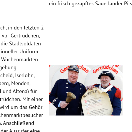
ein frisch gezapftes Sauerländer Pils
ich, in den letzten 2
vor Gertrüdchen,
die Stadtsoldaten
itioneller Uniform
n Wochenmärkten
gebung
cheid, Iserlohn,
berg, Menden,
 und Altena) für
trüdchen. Mit einer
wird um das Gehör
chenmarktbesucher
. Anschließend
t der Ausrufer eine