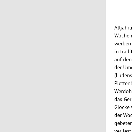
Alljährl
Wochen 
werben 
in trad
auf de
der Um
(Lüdens
Pletten
Werdohl
das Ger
Glocke 
der Wo
gebeten
verlies