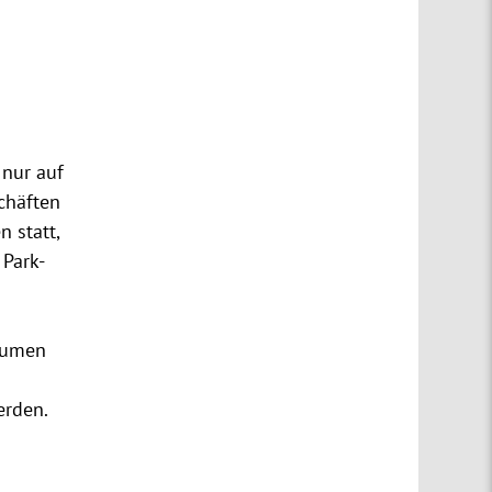
 nur auf
chäften
 statt,
Park-
Blumen
erden.