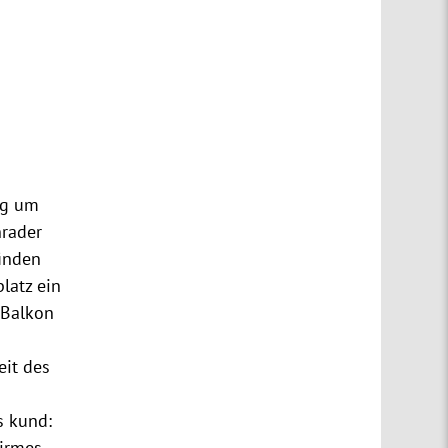
ag um
nrader
finden
platz ein
 Balkon
eit des
s kund:
Kirmes