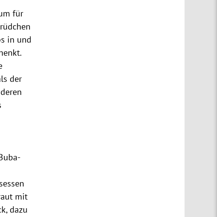
um für
trüdchen
s in und
henkt.
e
ls der
nderen
s
Buba-
nsessen
raut mit
k, dazu