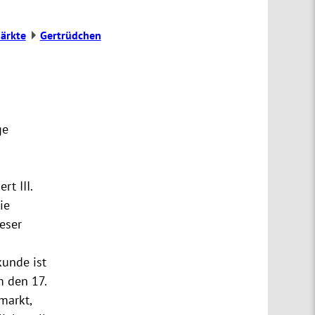
ärkte
Gertrüdchen
ge
rt III.
ie
ieser
kunde ist
m den 17.
markt,