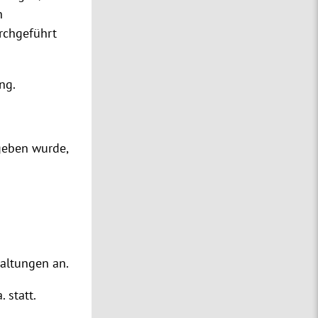
n
rchgeführt
ng.
geben wurde,
taltungen an.
 statt.