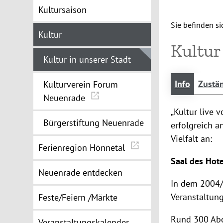
Kultursaison
Sie befinden sic
Kultur
Kultur
Kultur in unserer Stadt
Info
Zustän
Kulturverein Forum
Neuenrade
„Kultur live 
Bürgerstiftung Neuenrade
erfolgreich a
Vielfalt an:
Ferienregion Hönnetal
Saal des Hote
Neuenrade entdecken
In dem 2004/2
Veranstaltun
Feste/Feiern /Märkte
Rund 300 Abon
Veranstaltungskalender