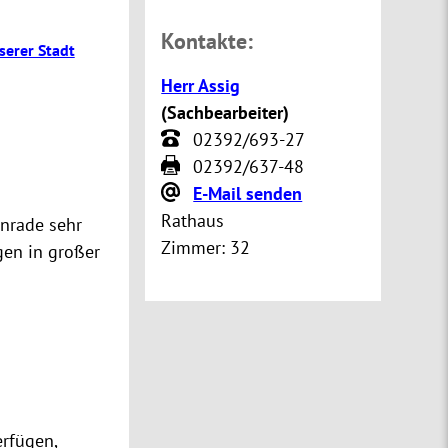
Kontakte:
serer Stadt
Herr Assig
(
Sachbearbeiter
)
02392/693-27
02392/637-48
E-Mail senden
Rathaus
enrade sehr
Zimmer:
32
gen in großer
erfügen,