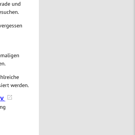
nrade und
esuchen.
 vergessen
emaligen
en.
hlreiche
siert werden.
.V.
ung