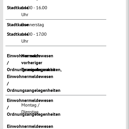
Stadtkasse
14.00 - 16.00
Uhr
Stadtkasse
Donnerstag
Stadtkasse
14.00 - 17.00
Uhr
Einwohnermeldewesen
Nur nach
/
vorheriger
Ordnungsangelegenheiten
Terminabsprache
,
Einwohnermeldewesen
/
Ordnungsangelegenheiten
Einwohnermeldewesen
Montag /
/
Dienstag
Ordnungsangelegenheiten
Einwohnermeldewesen