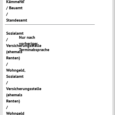
Kämmerei
/ Bauamt
/
Standesamt
Sozialamt
Nur nach
/
vorheriger
Versicherungsstelle
Terminabsprache
(ehemals
Renten)
/
Wohngeld
,
Sozialamt
/
Versicherungsstelle
(ehemals
Renten)
/
Wohngeld