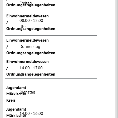
Freitag
Ordnungsangelegenheiten
Einwohnermeldewesen
08.00 - 12.00
/
Uhr
Ordnungsangelegenheiten
Einwohnermeldewesen
/
Donnerstag
Ordnungsangelegenheiten
Einwohnermeldewesen
/
14.00 - 17.00
Ordnungsangelegenheiten
Uhr
Jugendamt
Dienstag
Märkischer
Kreis
Jugendamt
14.00 - 16.00
Märkischer