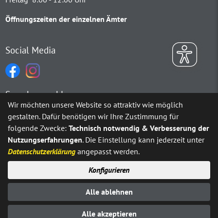
Öffnungszeiten der einzelnen Ämter
Social Media
Sprachauswahl
Wir möchten unsere Website so attraktiv wie möglich
gestalten. Dafür benötigen wir Ihre Zustimmung für
Möchten Sie von
Google Translate
bereitgestellte externe Inh
folgende Zwecke:
Technisch notwendig & Verbesserung der
Nutzungserfahrungen
. Die Einstellung kann jederzeit unter
Ja
Immer
Datenschutzerklärung
angepasst werden.
Konfigurieren
Sitemap
Impressum
Datenschutz
Alle ablehnen
Erklärung zur Barrierefreiheit
Kontakt
© Stadt Neuenrade 2025
Alle akzeptieren