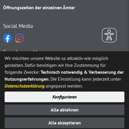
Öffnungszeiten der einzelnen Ämter
Social Media
Sprachauswahl
Wir möchten unsere Website so attraktiv wie möglich
gestalten. Dafür benötigen wir Ihre Zustimmung für
Möchten Sie von
Google Translate
bereitgestellte externe Inh
folgende Zwecke:
Technisch notwendig & Verbesserung der
Nutzungserfahrungen
. Die Einstellung kann jederzeit unter
Ja
Immer
Datenschutzerklärung
angepasst werden.
Konfigurieren
Sitemap
Impressum
Datenschutz
Alle ablehnen
Erklärung zur Barrierefreiheit
Kontakt
© Stadt Neuenrade 2025
Alle akzeptieren