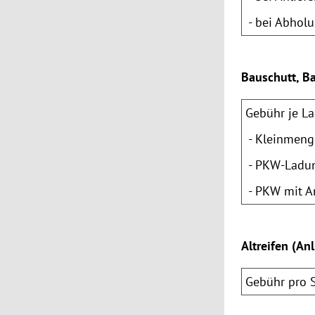
- bei Abholu
Bauschutt, B
Gebühr je La
- Kleinmenge
- PKW-Ladung
- PKW mit An
Altreifen (An
Gebühr pro 