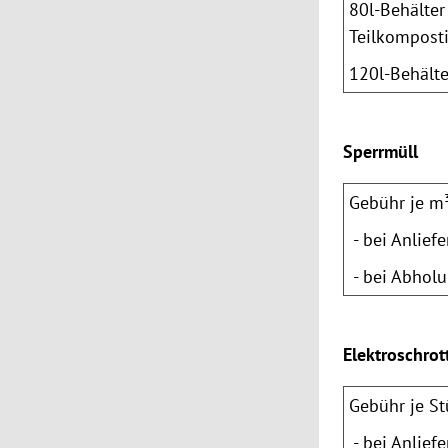
80l-Behälter 
Teilkompost
120l-Behälte
Sperrmüll
Gebühr je m
- bei Anlief
- bei Abholu
Elektroschrot
Gebühr je S
- bei Anlief