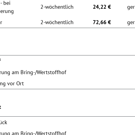
- bei
2-wöchentlich
24,22 €
ger
ierung
r
2-wöchentlich
72,66 €
ger
³
erung am Bring-/Wertstoffhof
ng vor Ort
t
tück
erung am Bring-/Wertstoffhof