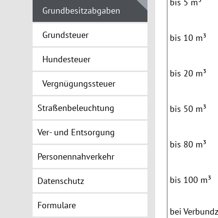
bis 5 m³
Grundbesitzabgaben
Grundsteuer
bis 10 m³
Hundesteuer
bis
20 m³
Vergnügungssteuer
Straßenbeleuchtung
bis
50
m³
Ver- und Entsorgung
bis 80 m³
Personennahverkehr
bis 100 m³
Datenschutz
Formulare
bei Verbund