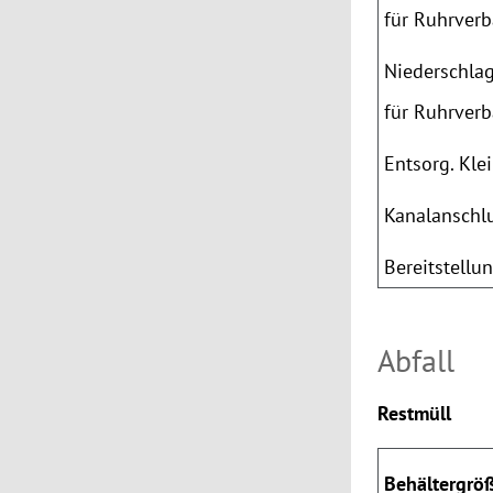
für Ruhrver
Niederschla
für Ruhrver
Entsorg. Kle
Kanalanschl
Bereitstellu
Abfall
Restmüll
Behältergrö