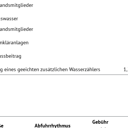
bandsmitglieder
gswasser
bandsmitglieder
inkläranlagen
ussbeitrag
ng eines geeichten zusätzlichen Wasserzählers
1
Gebühr
ße
Abfuhrrhythmus