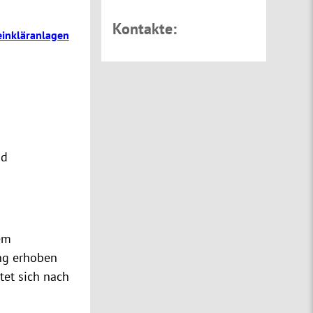
Kontakte:
einkläranlagen
nd
em
ung erhoben
tet sich nach