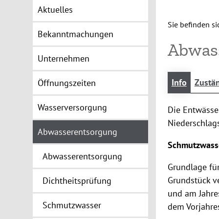
Aktuelles
Sie befinden sic
Bekanntmachungen
Abwas
Unternehmen
Info
Zustän
Öffnungszeiten
Wasserversorgung
Die Entwäss
Niederschlag
Abwasserentsorgung
Schmutzwass
Abwasserentsorgung
Grundlage fü
Grundstück v
Dichtheitsprüfung
und am Jahres
Schmutzwasser
dem Vorjahre