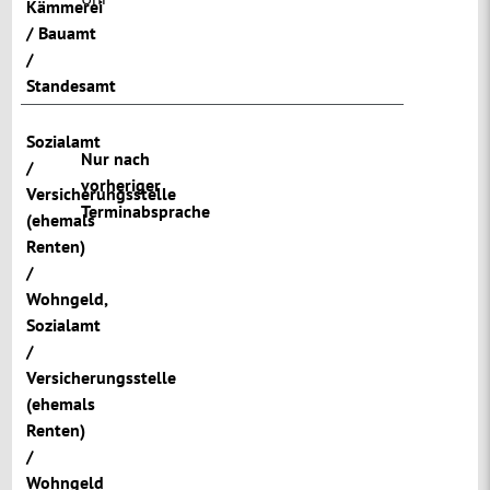
Kämmerei
/ Bauamt
/
Standesamt
Sozialamt
Nur nach
/
vorheriger
Versicherungsstelle
Terminabsprache
(ehemals
Renten)
/
Wohngeld
,
Sozialamt
/
Versicherungsstelle
(ehemals
Renten)
/
Wohngeld