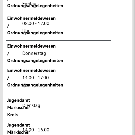
Freitag
Ordnungsangelegenheiten
Einwohnermeldewesen
08.00 - 12.00
/
Uhr
Ordnungsangelegenheiten
Einwohnermeldewesen
/
Donnerstag
Ordnungsangelegenheiten
Einwohnermeldewesen
/
14.00 - 17.00
Ordnungsangelegenheiten
Uhr
Jugendamt
Dienstag
Märkischer
Kreis
Jugendamt
14.00 - 16.00
Märkischer