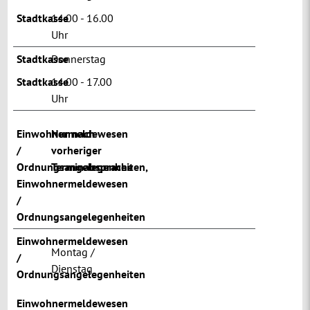
Stadtkasse
14.00 - 16.00
Uhr
Stadtkasse
Donnerstag
Stadtkasse
14.00 - 17.00
Uhr
Einwohnermeldewesen
Nur nach
/
vorheriger
Ordnungsangelegenheiten
Terminabsprache
,
Einwohnermeldewesen
/
Ordnungsangelegenheiten
Einwohnermeldewesen
Montag /
/
Dienstag
Ordnungsangelegenheiten
Einwohnermeldewesen