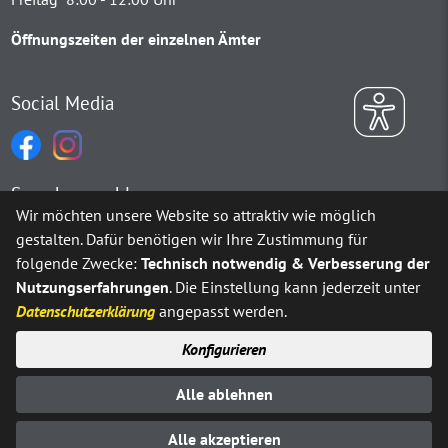
Öffnungszeiten der einzelnen Ämter
Social Media
Sprachauswahl
Wir möchten unsere Website so attraktiv wie möglich
gestalten. Dafür benötigen wir Ihre Zustimmung für
Möchten Sie von
Google Translate
bereitgestellte externe Inh
folgende Zwecke:
Technisch notwendig & Verbesserung der
Nutzungserfahrungen
. Die Einstellung kann jederzeit unter
Ja
Immer
Datenschutzerklärung
angepasst werden.
Konfigurieren
Sitemap
Impressum
Datenschutz
Alle ablehnen
Erklärung zur Barrierefreiheit
Kontakt
© Stadt Neuenrade 2025
Alle akzeptieren