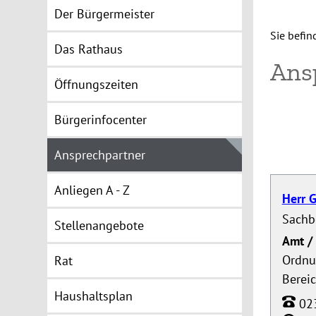
Der Bürgermeister
Sie befin
Das Rathaus
Ans
Öffnungszeiten
Bürgerinfocenter
Ansprechpartner
Anliegen A - Z
Herr G
Sachb
Stellenangebote
Amt / 
Ordnu
Rat
Berei
Haushaltsplan
02