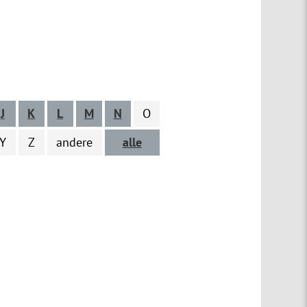
J
K
L
M
N
O
Y
Z
andere
alle