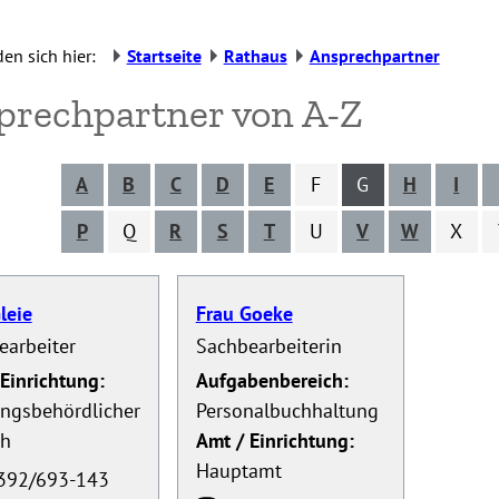
den sich hier:
Startseite
Rathaus
Ansprechpartner
prechpartner von A-Z
A
B
C
D
E
F
G
H
I
P
Q
R
S
T
U
V
W
X
leie
Frau Goeke
earbeiter
Sachbearbeiterin
Einrichtung:
Aufgabenbereich:
ngsbehördlicher
Personalbuchhaltung
ch
Amt / Einrichtung:
Hauptamt
392/693-143