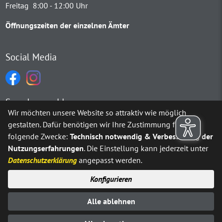
Freitag 8:00 - 12:00 Uhr
Öffnungszeiten der einzelnen Ämter
Social Media
Sprachauswahl
Wir möchten unsere Website so attraktiv wie möglich
gestalten. Dafür benötigen wir Ihre Zustimmung für
Möchten Sie von
Google Translate
bereitgestellte externe Inh
folgende Zwecke:
Technisch notwendig & Verbesserung der
Nutzungserfahrungen
. Die Einstellung kann jederzeit unter
Ja
Immer
Datenschutzerklärung
angepasst werden.
Konfigurieren
Sitemap
Impressum
Datenschutz
Alle ablehnen
Erklärung zur Barrierefreiheit
Kontakt