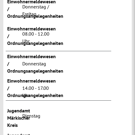
Einwohnermeldewesen
Donnerstag /
/
Freitag
Ordnungsangelegenheiten
Einwohnermeldewesen
08.00 - 12.00
/
Uhr
Ordnungsangelegenheiten
Einwohnermeldewesen
/
Donnerstag
Ordnungsangelegenheiten
Einwohnermeldewesen
/
14.00 - 17.00
Ordnungsangelegenheiten
Uhr
Jugendamt
Dienstag
Märkischer
Kreis