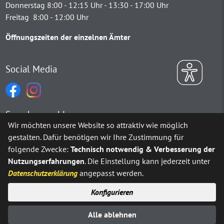
Donnerstag 8:00 - 12:15 Uhr - 13:30 - 17:00 Uhr
Freitag 8:00 - 12:00 Uhr
Öffnungszeiten der einzelnen Ämter
Social Media
Sprachauswahl
Wir möchten unsere Website so attraktiv wie möglich
gestalten. Dafür benötigen wir Ihre Zustimmung für
Möchten Sie von
Google Translate
bereitgestellte externe Inh
folgende Zwecke:
Technisch notwendig & Verbesserung der
Nutzungserfahrungen
. Die Einstellung kann jederzeit unter
Ja
Immer
Datenschutzerklärung
angepasst werden.
Konfigurieren
Sitemap
Impressum
Datenschutz
Alle ablehnen