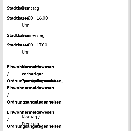
Stadtkasse
Dienstag
Stadtkasse
14.00 - 16.00
Uhr
Stadtkasse
Donnerstag
Stadtkasse
14.00 - 17.00
Uhr
Einwohnermeldewesen
Nur nach
/
vorheriger
Ordnungsangelegenheiten
Terminabsprache
,
Einwohnermeldewesen
/
Ordnungsangelegenheiten
Einwohnermeldewesen
Montag /
/
Dienstag
Ordnungsangelegenheiten