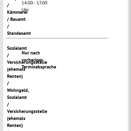
14.00 - 17.00
/
Uhr
Kämmerei
/ Bauamt
/
Standesamt
Sozialamt
Nur nach
/
vorheriger
Versicherungsstelle
Terminabsprache
(ehemals
Renten)
/
Wohngeld
,
Sozialamt
/
Versicherungsstelle
(ehemals
Renten)