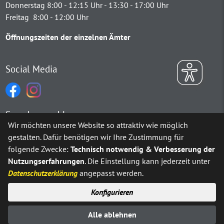
Donnerstag 8:00 - 12:15 Uhr - 13:30 - 17:00 Uhr
Freitag 8:00 - 12:00 Uhr
Öffnungszeiten der einzelnen Ämter
Social Media
Sprachauswahl
Wir möchten unsere Website so attraktiv wie möglich
gestalten. Dafür benötigen wir Ihre Zustimmung für
Möchten Sie von
Google Translate
bereitgestellte externe Inh
folgende Zwecke:
Technisch notwendig & Verbesserung der
Nutzungserfahrungen
. Die Einstellung kann jederzeit unter
Ja
Immer
Datenschutzerklärung
angepasst werden.
Konfigurieren
Sitemap
Impressum
Datenschutz
Alle ablehnen