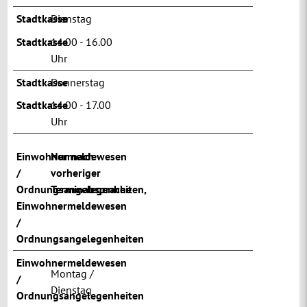
Stadtkasse
Dienstag
Stadtkasse
14.00 - 16.00
Uhr
Stadtkasse
Donnerstag
Stadtkasse
14.00 - 17.00
Uhr
Einwohnermeldewesen
Nur nach
/
vorheriger
Ordnungsangelegenheiten
Terminabsprache
,
Einwohnermeldewesen
/
Ordnungsangelegenheiten
Einwohnermeldewesen
Montag /
/
Dienstag
Ordnungsangelegenheiten