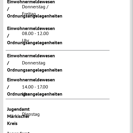
Einwohnermeldewesen
Donnerstag /
/
Freitag
Ordnungsangelegenheiten
Einwohnermeldewesen
08.00 - 12.00
/
Uhr
Ordnungsangelegenheiten
Einwohnermeldewesen
/
Donnerstag
Ordnungsangelegenheiten
Einwohnermeldewesen
/
14.00 - 17.00
Ordnungsangelegenheiten
Uhr
Jugendamt
Dienstag
Märkischer
Kreis