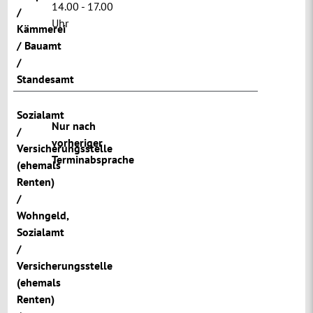
14.00 - 17.00
/
Uhr
Kämmerei
/ Bauamt
/
Standesamt
Sozialamt
Nur nach
/
vorheriger
Versicherungsstelle
Terminabsprache
(ehemals
Renten)
/
Wohngeld
,
Sozialamt
/
Versicherungsstelle
(ehemals
Renten)