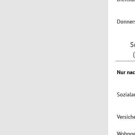
Donner
S
Nur nac
Soziala
Versich
Wohnge