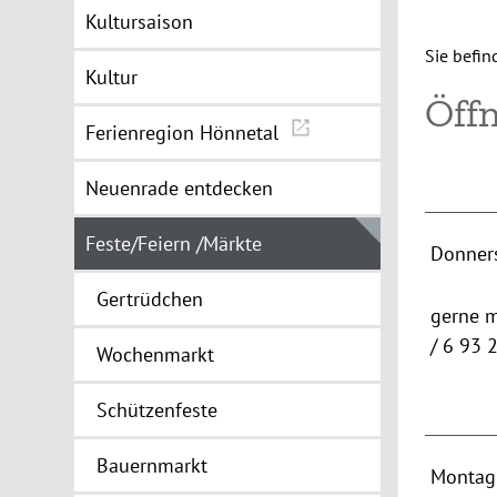
Kultursaison
Sie befin
Kultur
Öff
Ferienregion Hönnetal
Neuenrade entdecken
Feste/Feiern /Märkte
Donner
Gertrüdchen
gerne m
/ 6 93 
Wochenmarkt
Schützenfeste
Bauernmarkt
Montag